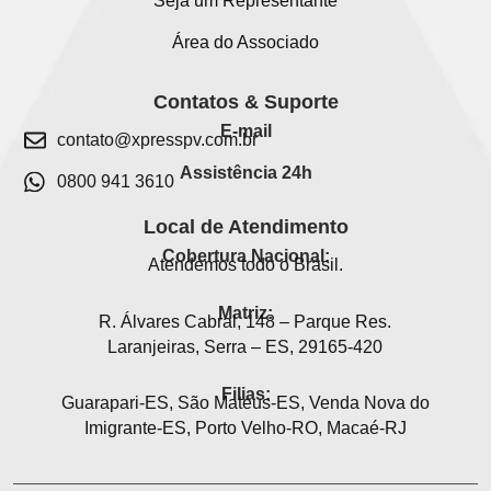
Seja um Representante
Área do Associado
Contatos & Suporte
E-mail
contato@xpresspv.com.br
Assistência 24h
0800 941 3610
Local de Atendimento
Cobertura Nacional:
Atendemos todo o Brasil.
Matriz:
R. Álvares Cabral, 148 – Parque Res.
Laranjeiras, Serra – ES, 29165-420
Filias:
Guarapari-ES, São Mateus-ES, Venda Nova do
Imigrante-ES, Porto Velho-RO, Macaé-RJ